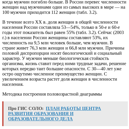
когда мужчин погибло больше. В России перевес численности
женщин над мужчинами один из самых высоких в мире — на
100 мужчин приходится 112 женщин (табл. 3.2).
В течение всего XX в. доля женщин в общей численности
населения России составляла 53—54%, только в 50-е и 60-е
годы этот показатель был равен 55% (табл. 3.2). Сейчас (2003
г.) в населении России женщины составляют 53%, их
численность на 9,5 млн человек больше, чем мужчин. В
стране живет 76,3 млн женщин и 66,8 млн мужчин. Причины
половой диспропорции носят биологический и социальный
характер. У мужчин меньше биологическая стойкость
организма, жизнь ставит перед ними трудные задачи, решение
которых нередко таит большие опасности. С 30—40 лет уже
остро ощутимо численное преимущество женщин. С
увеличением возраста растет доля женщин в численности
населения.
Методика построения половозрастной диаграммы
Про ГИС СОЛО:
ПЛАН РАБОТЫ ЦЕНТРА
РАЗВИТИЯ ОБРАЗОВАНИЯ И
ОБРАЗОВАТЕЛЬНОГО ДЕЛА