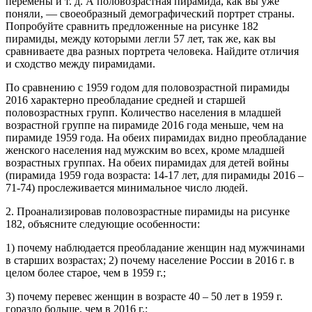
перемены и т. д. А по­ловозрастная пирамида, как вы уже
поняли, — своеобразный де­мографический портрет страны.
Попробуйте сравнить предложенные на рисунке 182
пирамиды, между которыми легли 57 лет, так же, как вы
сравниваете два разных портрета человека. Найдите отличия
и сходство между пирамидами.
По сравнению с 1959 годом для половозрастной пирамиды
2016 характерно преобладание средней и старшей
половозрастных групп. Количество населения в младшей
возрастной группе на пирамиде 2016 года меньше, чем на
пирамиде 1959 года. На обеих пирамидах видно преобладание
женского населения над мужским во всех, кроме младшей
возрастных группах. На обеих пирамидах для детей войны
(пирамида 1959 года возраста: 14-17 лет, для пирамиды 2016 –
71-74) прослеживается минимальное число людей.
2. Проанализировав половозрастные пирамиды на рисунке
182, объяс­ните следующие особенности:
1) почему наблюдается преобладание женщин над мужчинами
в стар­ших возрастах; 2) почему население России в 2016 г. в
целом более старое, чем в 1959 г.;
3) почему перевес женщин в возрасте 40 – 50 лет в 1959 г.
гораздо боль­ше, чем в 2016 г.;