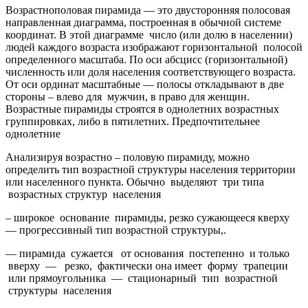
Возрастнополовая пирамида — это двусторонняя полосовая
направленная диаграмма, построенная в обычной системе
координат. В этой диаграмме число (или долю в населении)
людей каждого возраста изображают горизонтальной полосой
определенного масштаба. По оси абсцисс (горизонтальной)
численность или доля населения соответствующего возраста.
От оси ординат масштабные — полосы откладывают в две
стороны – влево для мужчин, в право для женщин.
Возрастные пирамиды строятся в однолетних возрастных
группировках, либо в пятилетних. Предпочтительнее
однолетние
Анализируя возрастно – половую пирамиду, можно
определить тип возрастной структуры населения территории
или населенного пункта. Обычно выделяют три типа
возрастных структур населения
– широкое основание пирамиды, резко сужающееся кверху
— прогрессивный тип возрастной структуры,.
— пирамида сужается от основания постепенно и только
вверху — резко, фактически она имеет форму трапеции
или прямоугольника — стационарный тип возрастной
структуры населения