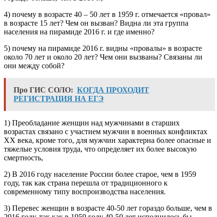
4) почему в возрасте 40 – 50 лет в 1959 г. отмечается «провал»
в воз­расте 15 лет? Чем он вызван? Видна ли эта группа
населения на пира­миде 2016 г. и где именно?
5) почему на пирамиде 2016 г. видны «провалы» в возрасте
около 70 лет и около 20 лет? Чем они вызваны? Связаны ли
они между собой?
Про ГИС СОЛО:
КОГДА ПРОХОДИТ
РЕГИСТРАЦИЯ НА ЕГЭ
1) Преобладание женщин над мужчинами в старших
возрастах связано с участием мужчин в военных конфликтах
XX века, кроме того, для мужчин характерна более опасные и
тяжелые условия труда, что определяет их более высокую
смертность,
2) В 2016 году население России более старое, чем в 1959
году, так как страна перешла от традиционного к
современному типу воспроизводства населения.
3) Перевес женщин в возрасте 40-50 лет гораздо больше, чем в
2016 году, так как в 1959 году 40-50 лет исполнилось бы