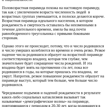
Половозрастная пирамида похожа на настоящую пирамиду,
так как с увеличением возраста численность людей в
возрастных группах уменьшается, и полоски делаются короче.
Возрастная пирамида идеального населения, в котором
рождаемость и смертность оставались бы неизменными в
течение длительного времени, имела бы вид почти
равнобедренного треугольника с прямыми боковыми
сторонам.
Однако этого не происходит, потому, что и число родившихся
и число умерших колеблются во времени и очень резко. Резкое
падение числа родившихся образует на возрастной пирамиде
соответствующую впадину, которая тем глубже, чем
значительнее будет сокращение числа рождений. И эта
впадина будет зиять на протяжении ста лет, пока все
родившиеся в годы, на которые пришлась эта впадина, не
умрут. Напротив, резкое повышение рождаемости образует на
пирамиде выступ, который тем больше, чем больше число
родившихся.
Чередование подъемов и падений рождаемости в результате
каких-либо социальных катаклизмов вызывает так
называемые «демографические волны» на пирамиде,
повторяющиеся с периодом в 20-30 лет, когда родившиеся в