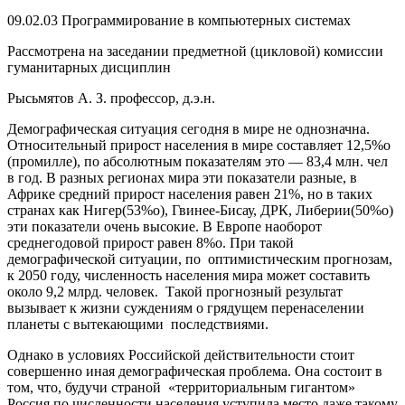
09.02.03 Программирование в компьютерных системах
Рассмотрена на заседании предметной (цикловой) комиссии
гуманитарных дисциплин
Рысьмятов А. З. профессор, д.э.н.
Демографическая ситуация сегодня в мире не однозначна.
Относительный прирост населения в мире составляет 12,5%о
(промилле), по абсолютным показателям это — 83,4 млн. чел
в год. В разных регионах мира эти показатели разные, в
Африке средний прирост населения равен 21%, но в таких
странах как Нигер(53%о), Гвинее-Бисау, ДРК, Либерии(50%о)
эти показатели очень высокие. В Европе наоборот
среднегодовой прирост равен 8%о. При такой
демографической ситуации, по оптимистическим прогнозам,
к 2050 году, численность населения мира может составить
около 9,2 млрд. человек. Такой прогнозный результат
вызывает к жизни суждениям о грядущем перенаселении
планеты с вытекающими последствиями.
Однако в условиях Российской действительности стоит
совершенно иная демографическая проблема. Она состоит в
том, что, будучи страной «территориальным гигантом»
Россия по численности населения уступила место даже такому