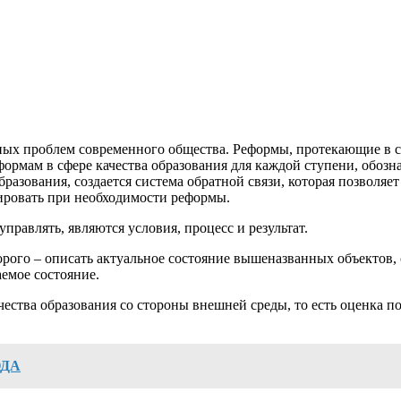
льных проблем современного общества. Реформы, протекающие в
ормам в сфере качества образования для каждой ступени, обозна
разования, создается система обратной связи, которая позволя
ировать при необходимости реформы.
правлять, являются условия, процесс и результат.
орого – описать актуальное состояние вышеназванных объектов, 
емое состояние.
ачества образования со стороны внешней среды, то есть оценка 
ОДА