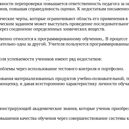
ожности перепроверки повышается ответственность педагога за 
ния, повышая справедливость оценки. К недостаткам письменног
ические черты, которые ограничивают область его применения 
ческим заданием может выступать проведение последовательног
через соединение определенных химических веществ.
твенно относится к программированному обучению,. В процессе
овательно одна за другой. Учителя пользуются программированны
я успеваемости учеников имеют ряд недостатков:
блемы через использование тестового контроля и портфолио.
ивания материализованных продуктов учебно-познавательной, т
амооценку, и давая всестороннюю характеристику личности обуча
монстрирующий академические знания, которые ученик приобрел
вышения качества обучения через совершенствование системы ко