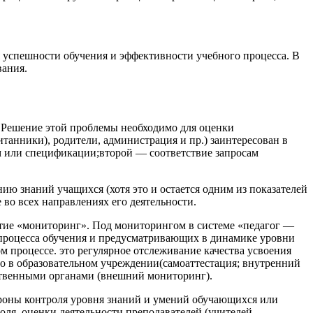
я успешности обучения и эффективности учебного процесса. В
вания.
. Решение этой проблемы необходимо для оценки
танники), родители, администрация и пр.) заинтересован в
ам или спецификации;второй — соответствие запросам
ию знаний учащихся (хотя это и остается одним из показателей
 во всех направлениях его деятельности.
ятие «мониторинг». Под мониторингом в системе «педагог —
роцесса обучения и предусматривающих в динамике уровни
м процессе. это регулярное отслеживание качества усвоения
но в образовательном учреждении(самоаттестация; внутренний
ственными органами (внешний мониторинг).
тороны контроля уровня знаний и умений обучающихся или
ля, оценки деятельности преподавателей (учителей,