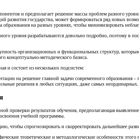
омпонентов и предполагает решение массы проблем разного уровн
ий развития государства, может формироваться ряд новых возмо
ва образования на разных уровнях, чтобы минимизировать небл
ного уровня разрабатываются довольно подробно, поэтому в пос
окупность организационных и функциональных структур, которым
го концептуально-методического базиса.
ая и состоит из нескольких подсистем:
ентации на решение главной задачи современного образования –
вильные решения в любых ситуациях, даже самых неординарных.
я
нной проверки результатов обучения, предполагающая выявление
 освоения учебной программы.
цию, чтобы спрогнозировать и скорректировать дальнейшее разви
фические теоретические и методологические особенности этого 