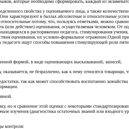
выков, которые необходимо сформировать, каждый из экзаменато
еделенного свойства у оцениваемого лица, а также количествен
Они характеризуют в баллах абсолютные и относительные успехи
 относительные потому, что, пользуясь отметками, можно сравни
сть (или действие) оценивания, осуществляемая человеком. От о
, находящихся в распоряжении педагога, стимулирования учения
ействия оценивания, их условно-формальное отражение.Одной пр
му педагоги ищут способы повышения стимулирующей роли пяти
менной формой, в виде оценивающих высказываний, записей,
казывается, не безразлично, как к нему относятся товарищи, ч
едостатки, так как может способствовать воспитанию зазнайств
формации.
ивной.
енку, но и сравнение этой оценки с некоторыми стандартизирова
начале изучения (диагностика остаточных знаний или входного у
ы контроля: