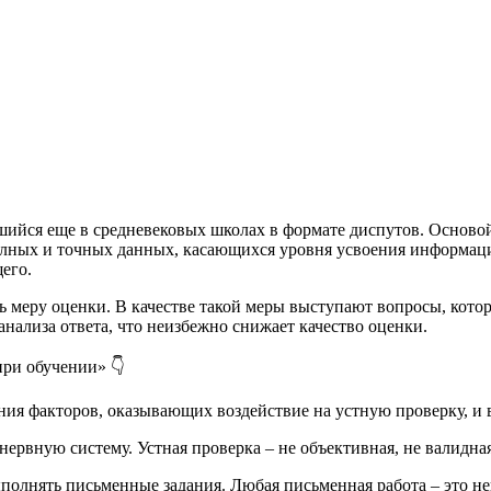
шийся еще в средневековых школах в формате диспутов. Основой
олных и точных данных, касающихся уровня усвоения информации
его.
ь меру оценки. В качестве такой меры выступают вопросы, кото
анализа ответа, что неизбежно снижает качество оценки.
при обучении» 👇
ия факторов, оказывающих воздействие на устную проверку, и 
ервную систему. Устная проверка – не объективная, не валидная
полнять письменные задания. Любая письменная работа – это не