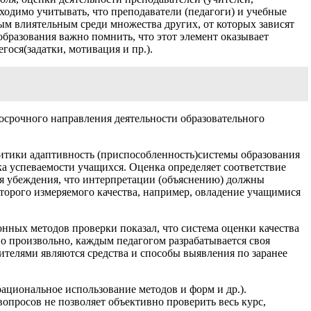
ходимо учитывать, что преподаватели (педагоги) и учебные
ым влиятельным среди множества других, от которых зависят
бразования важно помнить, что этот элемент оказывает
ося(задатки, мотивация и пр.).
госрочного направления деятельности образовательного
итики адаптивность (приспособленность)системы образования
ка успеваемости учащихся. Оценка определяет соответствие
ся убеждения, что интерпретации (объяснению) должны
торого измеряемого качества, например, овладение учащимися
ных методов проверки показал, что система оценки качества
но произвольно, каждым педагогом разрабатывается своя
ителями являются средства и способы выявления по заранее
ациональное использование методов и форм и др.).
просов не позволяет объективно проверить весь курс,