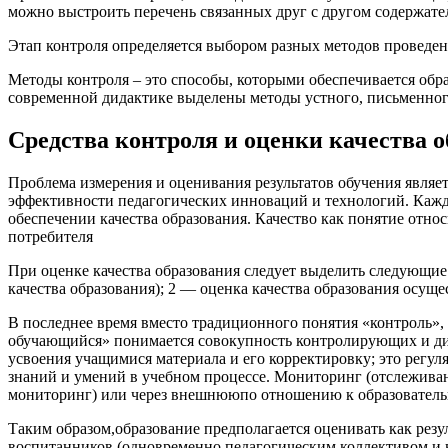
можно выстроить перечень связанных друг с другом содержате
Этап контроля определяется выбором разных методов проведен
Методы контроля – это способы, которыми обеспечивается обра
современной дидактике выделены методы устного, письменного
Средства контроля и оценки качества 
Проблема измерения и оценивания результатов обучения являе
эффективности педагогических инноваций и технологий. Каждый
обеспечении качества образования. Качество как понятие отно
потребителя
При оценке качества образования следует выделить следующие 
качества образования); 2 — оценка качества образования осуще
В последнее время вместо традиционного понятия «контроль»,
обучающийся» понимается совокупность контролирующих и ди
усвоения учащимися материала и его корректировку; это регул
знаний и умений в учебном процессе. Мониторинг (отслеживан
мониторинг) или через внешнююпо отношению к образователь
Таким образом,образование предполагается оценивать как резу
воспитанников (одновременно педагогическим коллективом и в