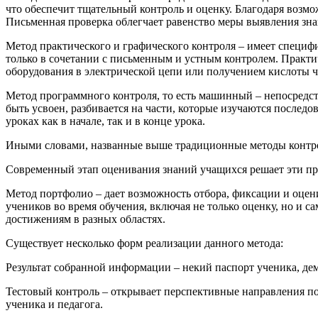
что обеспечит тщательный контроль и оценку. Благодаря возм
Письменная проверка облегчает равенство меры выявления зна
Метод практического и графического контроля – имеет специф
только в сочетании с письменным и устным контролем. Практи
оборудования в электрической цепи или получением кислоты 
Метод программного контроля, то есть машинный – непосредс
быть усвоен, разбивается на части, которые изучаются послед
уроках как в начале, так и в конце урока.
Иными словами, названные выше традиционные методы контрол
Современный этап оценивания знаний учащихся решает эти про
Метод портфолио – дает возможность отбора, фиксации и оцен
учеников во время обучения, включая не только оценку, но и с
достижениям в разных областях.
Существует несколько форм реализации данного метода:
Результат собранной информации – некий паспорт ученика, де
Тестовый контроль – открывает перспективные направления по
ученика и педагога.