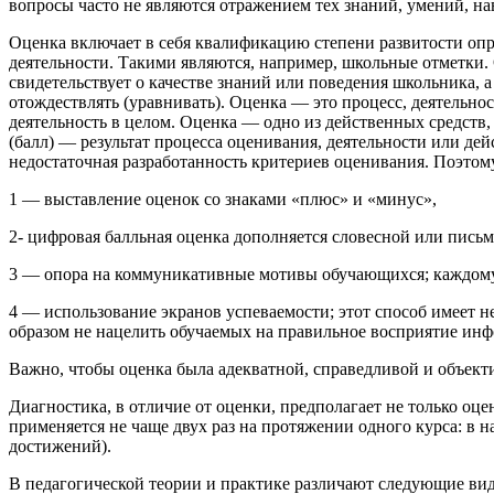
вопросы часто не являются отражением тех знаний, умений, на
Оценка включает в себя квалификацию степени развитости опр
деятельности. Такими являются, например, школьные отметки. 
свидетельствует о качестве знаний или поведения школьника, а
отождествлять (уравнивать). Оценка — это процесс, деятельно
деятельность в целом. Оценка — одно из действенных средств
(балл) — результат процесса оценивания, деятельности или д
недостаточная разработанность критериев оценивания. Поэто
1 — выставление оценок со знаками «плюс» и «минус»,
2- цифровая балльная оценка дополняется словесной или пись
3 — опора на коммуникативные мотивы обучающихся; каждому, о
4 — использование экранов успеваемости; этот способ имеет н
образом не нацелить обучаемых на правильное восприятие ин
Важно, чтобы оценка была адекватной, справедливой и объект
Диагностика, в отличие от оценки, предполагает не только оц
применяется не чаще двух раз на протяжении одного курса: в 
достижений).
В педагогической теории и практике различают следующие вид