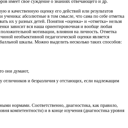
ров имеет свое суждение о знаниях отвечающего и др.
ную и качественную оценку его действий или результатов
 ученика: абсолютные в том смысле, что сама по себе отметка
вать их у разных детей. Понятия «оценка» и «отметка» нельзя
ценки зависит вся наша ориентировочная и вообще любая
, положительной мотивации, влияния на личность. Отметка
ичиной необъективной педагогической оценки является
балльной шкалы. Можно выделить несколько таких способов:
то они думают,
а у отличников и безразличия у отстающих, если надлежащим
нными нормами. Соответственно, диагностика, как правило,
ровня компетентности) и в конце изучения (диагностика уровня