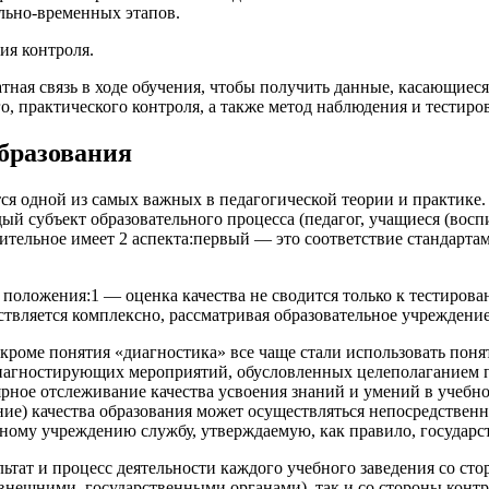
льно-временных этапов.
ия контроля.
тная связь в ходе обучения, чтобы получить данные, касающиес
, практического контроля, а также метод наблюдения и тестиро
образования
тся одной из самых важных в педагогической теории и практике
 субъект образовательного процесса (педагог, учащиеся (воспи
сительное имеет 2 аспекта:первый — это соответствие стандарт
положения:1 — оценка качества не сводится только к тестирован
ствляется комплексно, рассматривая образовательное учреждение
 кроме понятия «диагностика» все чаще стали использовать пон
агностирующих мероприятий, обусловленных целеполаганием п
ярное отслеживание качества усвоения знаний и умений в учебно
ие) качества образования может осуществляться непосредствен
ному учреждению службу, утверждаемую, как правило, государ
льтат и процесс деятельности каждого учебного заведения со с
нешними, государственными органами), так и со стороны контро