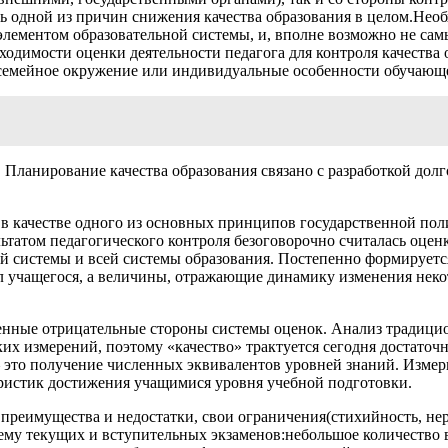
ь одной из причин снижения качества образования в целом.Необ
элементом образовательной системы, и, вполне возможно не сам
димости оценки деятельности педагога для контроля качества о
семейное окружение или индивидуальные особенности обучающег
. Планирование качества образования связано с разработкой дол
в качестве одного из основных принципов государственной пол
льтатом педагогического контроля безоговорочно считалась оцен
ой системы и всей системы образования. Постепенно формирует
лл учащегося, а величины, отражающие динамику изменения неко
нные отрицательные стороны системы оценок. Анализ традицион
их измерений, поэтому «качество» трактуется сегодня достаточ
 это получение численных эквивалентов уровней знаний. Измер
ристик достижения учащимися уровня учебной подготовки.
реимущества и недостатки, свои ограничения(стихийность, нер
му текущих и вступительных экзаменов:небольшое количество во