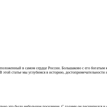
сположенный в самом сердце России. Большаково с его богаты
В этой статье мы углубимся в историю, достопримечательности
ачально это было небольшое поселение. С годами он расширился