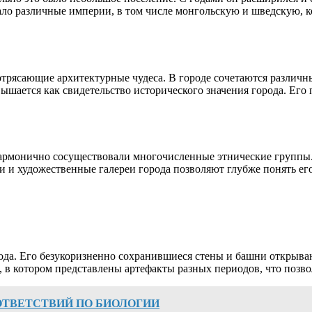
ало различные империи, в том числе монгольскую и шведскую, 
отрясающие архитектурные чудеса. В городе сочетаются различ
звышается как свидетельство исторического значения города. Е
армонично сосуществовали многочисленные этнические группы. 
еи и художественные галереи города позволяют глубже понять е
рода. Его безукоризненно сохранившиеся стены и башни откры
 в котором представлены артефакты разных периодов, что позво
ТВЕТСТВИЙ ПО БИОЛОГИИ