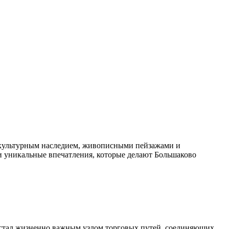
м культурным наследием, живописными пейзажами и
 и уникальные впечатления, которые делают Большаково
 и стал жизненно важным узлом торговых путей, соединяющих