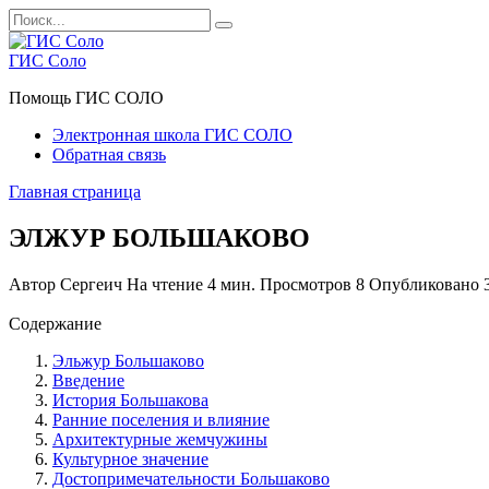
Перейти
Search
к
for:
содержанию
ГИС Соло
Помощь ГИС СОЛО
Электронная школа ГИС СОЛО
Обратная связь
Главная страница
ЭЛЖУР БОЛЬШАКОВО
Автор
Сергеич
На чтение
4 мин.
Просмотров
8
Опубликовано
Содержание
Эльжур Большаково
Введение
История Большакова
Ранние поселения и влияние
Архитектурные жемчужины
Культурное значение
Достопримечательности Большаково