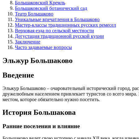
Большаковский Кремль
Большаковский ботанический сад
Театр Большаково
Уникальные впечатления в Большаково
Мастер-классы традиционных русских ремесел
Верховая езда по сельской местности
Дегустация традиционной русской кухни
Заключение
Часто задаваемые вопросы
Эльжур Большаково
Введение
Эльжур Большаково – очаровательный исторический город, ра
дружелюбным населением привлекает туристов со всего мира. 
местом, которое обязательно нужно посетить.
История Большакова
Ранние поселения и влияние
Большаково ведет свою историю с начала XII века, когда изн