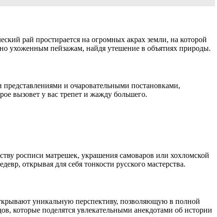
еский рай простирается на огромных акрах земли, на которой
ьно ухоженным пейзажам, найдя утешение в объятиях природы.
ми представлениями и очаровательными постановками,
ое вызовет у вас трепет и жажду большего.
сству росписи матрешек, украшения самоваров или хохломской
евр, открывая для себя тонкости русского мастерства.
открывают уникальную перспективу, позволяющую в полной
ов, которые поделятся увлекательными анекдотами об истории