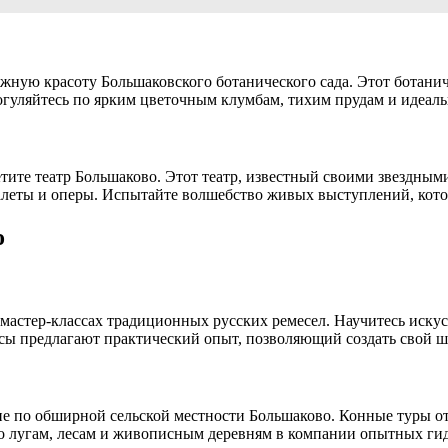
ежную красоту Большаковского ботанического сада. Этот ботанич
огуляйтесь по ярким цветочным клумбам, тихим прудам и идеал
етите театр Большаково. Этот театр, известный своими звездны
алеты и оперы. Испытайте волшебство живых выступлений, котор
о
 мастер-классах традиционных русских ремесел. Научитесь иску
ы предлагают практический опыт, позволяющий создать свой шед
ие по обширной сельской местности Большаково. Конные туры 
о лугам, лесам и живописным деревням в компании опытных гид