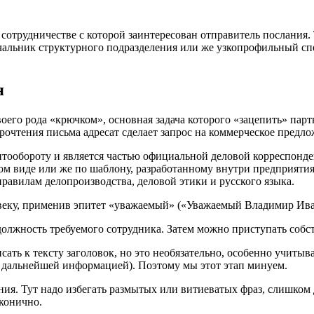
сотрудничестве с которой заинтересован отправитель послания. 
чальник структурного подразделения или же узкопрофильный сп
я
воего рода «крючком», основная задача которого «зацепить» пар
очтения письма адресат сделает запрос на коммерческое предлож
нтообороту и является частью официальной деловой корреспонд
ном виде или же по шаблону, разработанному внутри предприятия
равилам делопроизводства, деловой этики и русского языка.
веку, применив эпитет «уважаемый» («Уважаемый Владимир Ивано
 должность требуемого сотрудника. Затем можно приступать собс
сать к тексту заголовок, но это необязательно, особенно учитыв
я дальнейшей информацией). Поэтому мы этот этап минуем.
ения. Тут надо избегать размытых или витиеватых фраз, слишко
аконично.