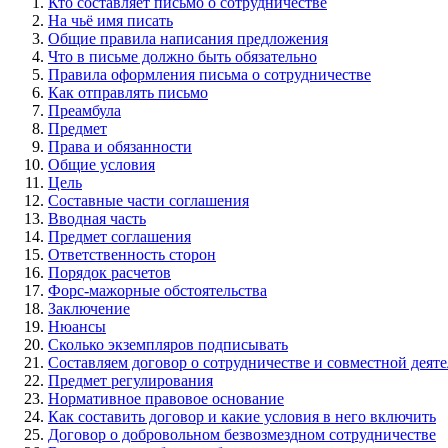
Кто составляет письмо о сотрудничестве
На чьё имя писать
Общие правила написания предложения
Что в письме должно быть обязательно
Правила оформления письма о сотрудничестве
Как отправлять письмо
Преамбула
Предмет
Права и обязанности
Общие условия
Цель
Составные части соглашения
Вводная часть
Предмет соглашения
Ответственность сторон
Порядок расчетов
Форс-мажорные обстоятельства
Заключение
Нюансы
Сколько экземпляров подписывать
Составляем договор о сотрудничестве и совместной деят
Предмет регулирования
Нормативное правовое основание
Как составить договор и какие условия в него включить
Договор о добровольном безвозмездном сотрудничестве