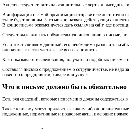
Акцент следует ставить на отличительные черты и выгодные о
В информации о самой организации-отправителе достаточно огр
этапе будет лишним. Зато можно назвать действующих клиентов
В конце письма рекомендуется дать ссылку на сайт, где потен
Следует выдерживать побудительную интонацию в письме, но н
Если текст слишком длинный, его необходимо разделить на аб
или конце, т.к. эти части легче всего запомнить.
Как показывают исследования, получатели подобных писем гото
Составляя письмо с предложением о сотрудничестве, не надо за
известно о предприятии, товаре или услуге.
Что в письме должно быть обязательно
Есть ряд сведений, которые непременно должны содержаться в 
Также к письму могут прилагаться какие-либо дополнительные 
подзаконные, нормативные и правовые акты, имеющие прямое