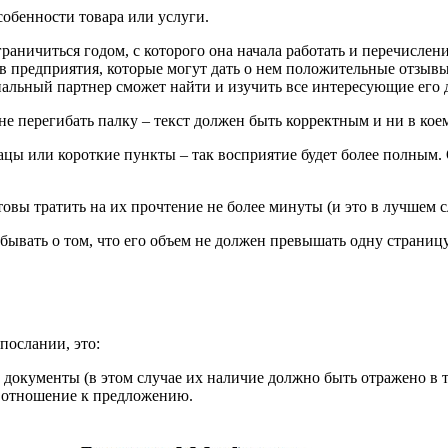
собенности товара или услуги.
аничиться годом, с которого она начала работать и перечислен
 предприятия, которые могут дать о нем положительные отзывы 
циальный партнер сможет найти и изучить все интересующие его
е перегибать палку – текст должен быть корректным и ни в коем
зацы или короткие пункты – так восприятие будет более полным
вы тратить на их прочтение не более минуты (и это в лучшем с
бывать о том, что его объем не должен превышать одну страницу
послании, это:
документы (в этом случае их наличие должно быть отражено в т
 отношение к предложению.