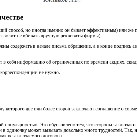
ичестве
ший способ, но иногда именно он бывает эффективным) или же 
озволит не вбивать вручную реквизиты фирмы).
ны содержать в начале письма обращение, а в конце подпись авт
т в себя информацию об ограниченных по времени акциях, скидках
 корреспонденции не нужно.
илу которого две или более сторон заключают соглашение о совм
кой популярностью. Это обусловлено тем, что стороны заключаю
ти в одиночку может вызывать довольно много трудностей. Так,
амках заключаемого договора.