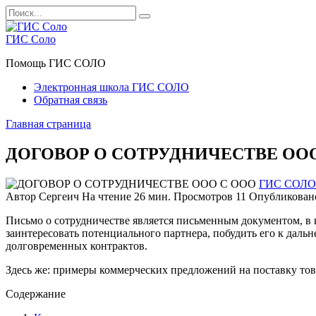
Перейти
Search
к
for:
содержанию
ГИС Соло
Помощь ГИС СОЛО
Электронная школа ГИС СОЛО
Обратная связь
Главная страница
ДОГОВОР О СОТРУДНИЧЕСТВЕ ОО
ГИС СОЛО
Автор
Сергеич
На чтение
26 мин.
Просмотров
11
Опубликован
Письмо о сотрудничестве является письменным документом, в 
заинтересовать потенциального партнера, побудить его к даль
долговременных контрактов.
Здесь же: примеры коммерческих предложений на поставку това
Содержание