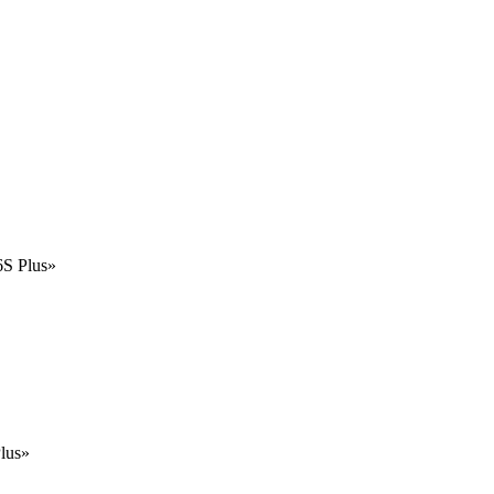
6S Plus»
lus»