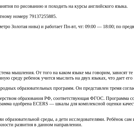
анятия по рисованию и походить на курсы английского языка.
тному номеру 79137255885.
тро Золотая нива) и работает Пн-вт, чт: 09:00 — 18:00; по предв
стема мышления. От того на каком языке мы говорим, зависят т
ную среду ребенок учится мыслить на двух языках, что дает его
одных образовательных программ. Он представлен тремя соглас
ерством образования РФ, соответствующая ФГОС. Программа со
грамма одобрена ECERS — шкалы для комплексной оценки качес
 образовательной среды, а дети исследователями. Ребёнок сам и
жности развития в данном направлении.