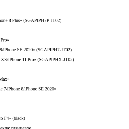
Phone 8 Plus» (SGAPIPH7P-JT02)
 Pro»
 8/iPhone SE 2020» (SGAPIPH7-JT02)
e XS/IPhone 11 Pro» (SGAPIPHX-JT02)
 Max»
e 7/iPhone 8/iPhone SE 2020»
o F4» (black)
текла: глянцевое.