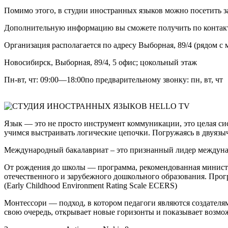
Помимо этого, в студии иностранных языков можно посетить з
Дополнительную информацию вы сможете получить по контак
Организация располагается по адресу Выборная, 89/4 (рядом с ме
Новосибирск, Выборная, 89/4, 5 офис; цокольный этаж
Пн-вт, чт: 09:00—18:00по предварительному звонку: пн, вт, чт
Язык — это не просто инструмент коммуникации, это целая си
учимся выстраивать логические цепочки. Погружаясь в двуязыч
Международный бакалавриат – это признанный лидер междунар
От рождения до школы — программа, рекомендованная минист
отечественного и зарубежного дошкольного образования. Про
(Early Childhood Environment Rating Scale ECERS)
Монтессори — подход, в котором педагоги являются создателями
свою очередь, открывает новые горизонты и показывает возмо