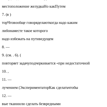
местоположение желудкаНо какПутем
7. (в )
торЧтовообще говоряделаюткогда надо каким
либонаместе такое которого
надо избежать на путиведущем
8. —
9. (см. . 6). (
повторяет задачуподчеркивается «при недостаточной
10. ,
11. —
лучением (ЭкспериментаторКак сделатьчтобы
12. —
вые тканиили сделать безвредными