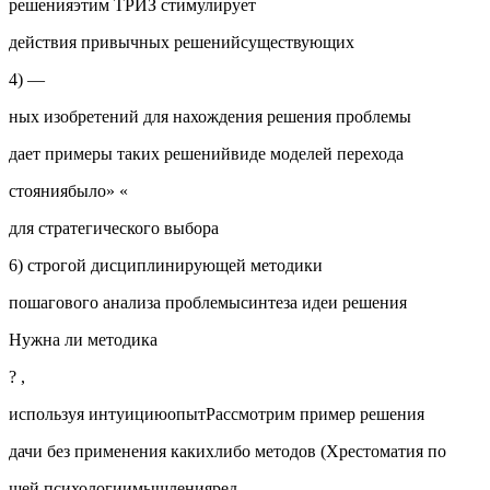
решенияэтим ТРИЗ стимулирует
действия привычных решенийсуществующих
4) —
ных изобретений для нахождения решения проблемы
дает примеры таких решенийвиде моделей перехода
стояниябыло» «
для стратегического выбора
6) строгой дисциплинирующей методики
пошагового анализа проблемысинтеза идеи решения
Нужна ли методика
? ,
используя интуициюопытРассмотрим пример решения
дачи без применения какихлибо методов (Хрестоматия по
щей психологиимышленияред. .