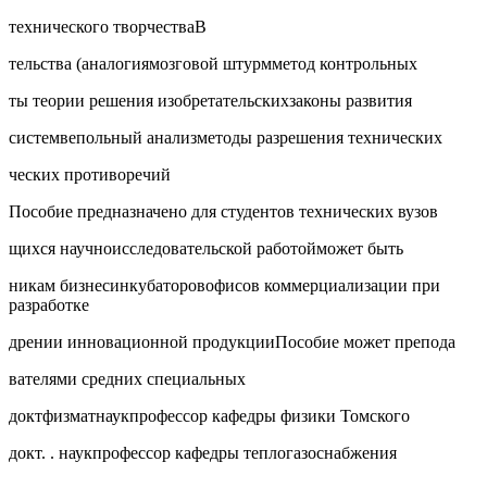
технического творчестваВ
тельства (аналогиямозговой штурмметод контрольных
ты теории решения изобретательскихзаконы развития
системвепольный анализметоды разрешения технических
ческих противоречий
Пособие предназначено для студентов технических вузов
щихся научноисследовательской работойможет быть
никам бизнесинкубаторовофисов коммерциализации при
разработке
дрении инновационной продукцииПособие может препода
вателями средних специальных
доктфизматнаукпрофессор кафедры физики Томского
докт. . наукпрофессор кафедры теплогазоснабжения