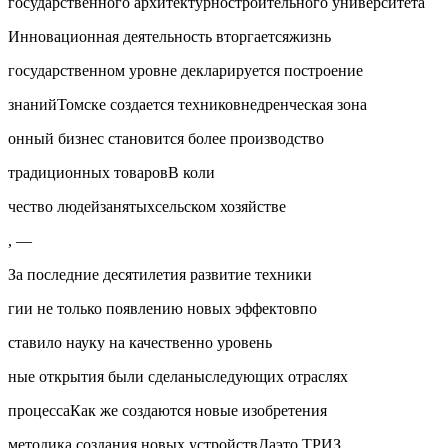
государственного архитектурностроительного университета
Инновационная деятельность вторгаетсяжизнь
государственном уровне декларируется построение
знанийТомске создается техниковнедренческая зона
онный бизнес становится более производство
традиционных товаровВ коли
чество людейзанятыхсельском хозяйстве
, —
За последние десятилетия развитие техники
гии не только появлению новых эффектовпо
ставило науку на качественно уровень
ные открытия были сделаныследующих отраслях
процессаКак же создаются новые изобретения
методика создания новых устройствДаэто ТРИЗ