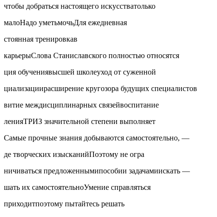
чтобы добраться настоящего искусстватолько
малоНадо уметьмочьДля ежедневная
стоянная тренировкав
карьерыСлова Станиславского полностью относятся
ция обучениявысшей школеуход от суженной
циализациирасширение кругозора будущих специалистов
витие междисциплинарных связейвоспитание
ленияТРИЗ значительной степени выполняет
Самые прочные знания добываются самостоятельно, —
де творческих изысканийПоэтому не огра
ничиваться предложеннымипособии задачамиискать —
шать их самостоятельноУмение справляться
приходитпоэтому пытайтесь решать