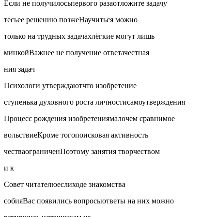
Если не получилосьпервого разаотложите задачу
тесьее решению позжеНаучиться можно
только на трудных задачахлёгкие могут лишь
минкойВажнее не получение ответачестная
ния задач
Психологи утверждаютчто изобретение
ступенька духовного роста личностисамоутверждения
Процесс рождения изобретениямалочем сравнимое
вольствиеКроме тогопоисковая активность
честваограниченПоэтому занятия творчеством
и к
Совет читателюеслиходе знакомства
собияВас появились вопросыответы на них можно