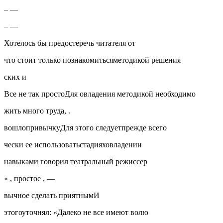
– —
– —
Хотелось бы предостеречь читателя от
что стоит только познакомитьсяметодикой решения
ских и
Все не так простоДля овладения методикой необходимо
жить много труда, .
вошлопривычкуДля этого следуетпрежде всего
чески ее использоватьстадияховладении
навыками говорил театральный режиссер
« , простое , —
вычное сделать приятнымИ
этогоуточнял: «Далеко не все имеют волю