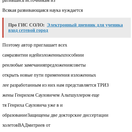
ратившись источникам из
Всякая развивающаяся наука нуждается
Про ГИС СОЛО:
Электронный дневник для ученика
вход сетевой город
Поэтому автор приглашает всех
самразвитии идейизложенныхпособиии
ренлюбые замечанияпредложениясоветы
открыть новые пути применения изложенных
лее разработанным из них нам представляется ТРИЗ
жены Генрихом Сауловичем Альтшуллером еще
тя Генриха Сауловича уже в и
образованиеЗащищены две докторские диссертации
холетовВАДмитриев от