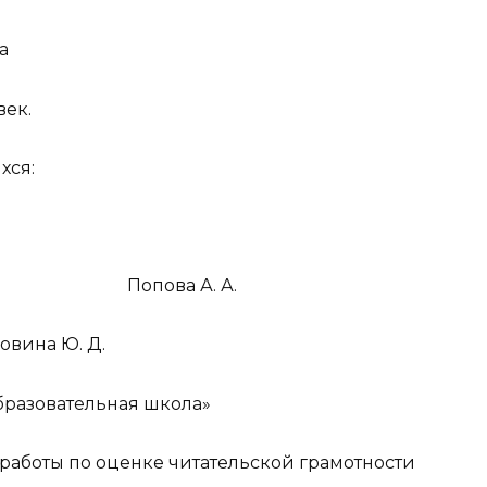
а
век.
хся:
 УВР Попова А. А.
вина Ю. Д.
разовательная школа»
 работы по оценке читательской грамотности