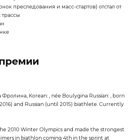
онок преследования и масс-стартов) отстал от
с трассы
ан
онке
 премии
 Фролина, Korean: , née Boulygina Russian: , born
 2016) and Russian (until 2015) biathlete. Currently
r the 2010 Winter Olympics and made the strongest
mers in biathlon coming 4th in the sprint at