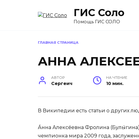
Перейти
ГИС Соло
к
содержанию
Помощь ГИС СОЛО
ГЛАВНАЯ СТРАНИЦА
АННА АЛЕКСЕ
АВТОР
НА ЧТЕНИЕ
Сергеич
10 мин.
В Википедии есть статьи о других лю
А́нна Алексе́евна Фролина (Булы́гина)
чемпионка мира 2009 года, заслужен