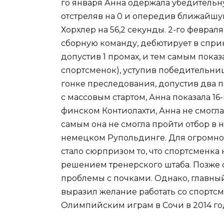
го января Анна одержала убедительну
отстреляв на 0 и опередив ближайш
Хорхлер на 56,2 секунды. 2-го феврал
сборную команду, дебютирует в сприн
допустив 1 промах, и тем самым показ
спортсменок), уступив победительниц
гонке преследования, допустив два пр
с массовым стартом, Анна показала 16-
финском Контиолахти, Анна не смогла
самым она не смогла пройти отбор в
немецком Рупольдинге. Для огромно
стало сюрпризом то, что спортсменка
решением тренерского штаба. Позже о
проблемы с почками. Однако, главны
выразил желание работать со спортсм
Олимпийским играм в Сочи в 2014 го