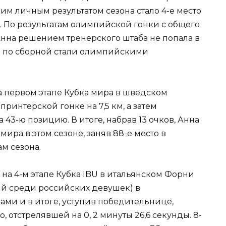
м личным результатом сезона стало 4-е место
. По результатам олимпийской гонки с общего
 Анна решением тренерского штаба не попала в
ги по сборной стали олимпийскими
а первом этапе Кубка мира в шведском
спринтерской гонке на 7,5 км, а затем
 43-ю позицию. В итоге, набрав 13 очков, Анна
ира в этом сезоне, заняв 88-е место в
м сезона.
 на 4-м этапе Кубка IBU в итальянском Форни
ший среди российских девушек) в
ми и в итоге, уступив победительнице,
 отстрелявшей на 0, 2 минуты 26,6 секунды. 8-