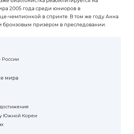
озже биатлонистка реабилитируется на
ира 2005 года среди юниоров в
ице-чемпионкой в спринте. В том же году Анна
и бронзовым призёром в преследовании.
е России
ке мира
достижения
ду Южной Кореи
ах