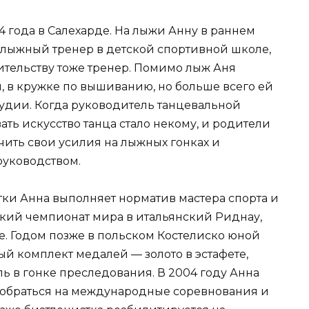
4 года в Салехарде. На лыжи Анну в раннем
— лыжный тренер в детской спортивной школе,
ительству тоже тренер. Помимо лыж Аня
, в кружке по вышиванию, но больше всего ей
тудии. Когда руководитель танцевальной
ать искусство танца стало некому, и родители
ить свои усилия на лыжных гонках и
руководством.
стки Анна выполняет норматив мастера спорта и
кий чемпионат мира в итальянский Риднау,
е. Годом позже в польском Костелиско юной
ый комплект медалей — золото в эстафете,
ь в гонке преследования. В 2004 году Анна
отобраться на международные соревнования и