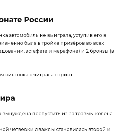
онате России
ка автомобиль не выиграла, уступив его в
еизменно была в тройке призёров во всех
ледовании, эстафете и марафоне) и 2 бронзы (в
кая винтовка выиграла спринт
мира
вынуждена пропустить из-за травмы колена.
тной четвёрки дважды становилась второй и