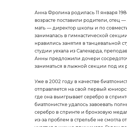
Анна Фролина родилась 11 января 198
возрасте поставили родители, отец 
мать — директор школы и по совмест
занималась в гимнастической секции
нравились занятия в танцевальной с
студии уехала из Салехарда, преподав
Анны предложили дочери сосредоточ
заниматься в лыжной секции под их 
Уже в 2002 году в качестве биатлони
отправляется на свой первый юниорс
где она выигрывает серебро в спринт
биатлонистке удалось завоевать полн
серебро в спринте и бронзовую медал
из-за проблем в стрельбе не смогла 