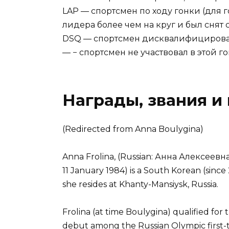
LAP — спортсмен по ходу гонки (для г
лидера более чем на круг и был снят 
DSQ — спортсмен дисквалифициров
— − спортсмен не участвовал в этой г
Награды, звания и
(Redirected from Anna Boulygina)
Anna Frolina, (Russian: Анна Алексеевна
11 January 1984) is a South Korean (since
she resides at Khanty-Mansiysk, Russia.
Frolina (at time Boulygina) qualified fo
debut among the Russian Olympic first-ti