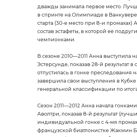
дважды занимала первое место. Лучши
в спринте на Олимпиаде в Ванкувере
старта (30-е место при 8-и промахах)
состав эстафеты, в которой её подру
чемпионками.
В сезоне 2010—2011 Анна выступила н
Эстерсунде, показав 28-й результат в 
отпустилась в гонке преследования на
завершила свои выступления в Кубке м
генеральной классификации по итога
Сезон 2011—2012 Анна начала гонками
Аволтри, показав 8-й результат (луч
индивидуальной гонке с 4-мя промаха
французской биатлонистке Жакмин Бо,