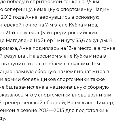
ю победу в спритерской гонке на 7,5 км,
ую соперницу, немецкую спортсменку Надин
я 2012 года Анна, вернувшись в основную
терской гонке на 7-м этапе Кубка мира,
ав 21-й результат (3-й среди российских
е Магдалене Нойнер 1 минуту 53,6 секунды. В
омаха, Анна поднялась на 13-е место, а в гонке
й результат. На восьмом этапе Кубка мира в
 выступить из-за проблем с почками. Тем
 национальную сборную на чемпионат мира в
й армии болельщиков спортсменки также
 не была зачислена в национальную сборную
казалось, что у спортсменки вновь возникли
й тренер женской сборной, Вольфганг Пихлер,
енкой в сезоне 2012—2013 для подготовки к
ду.